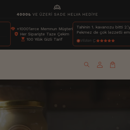
bakery_dining
4000₺
VE ÜZERİ SADE HELVA HEDİYE
Tahinin 1. kavanozu bitti 2.’yi açtım. Gerçekten nefis bir tahin.
eri
Pekmez de çok lezzetli emeklerinize sağlık
im
Vildan Ç.
Oturum
aç
Sepet