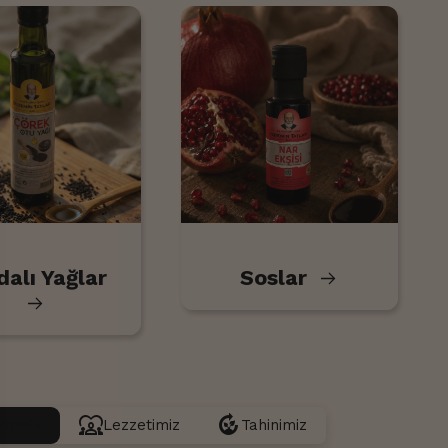
dalı Yağlar
Soslar
m
diversity_1
compost
ihimiz
Lezzetimiz
Tahinimiz