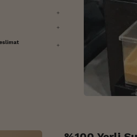
aların aksine
Tek Tahindir.
taş değirmenlerde
ığından
teslimat
1-2 iş günü
%100 Yerli S