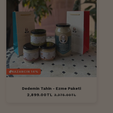
KAZANCIN 14%
Dedemin Tahin - Ezme Paketi
Normal
2,899.00TL
İndirimli
3,375.00TL
fiyat
fiyat