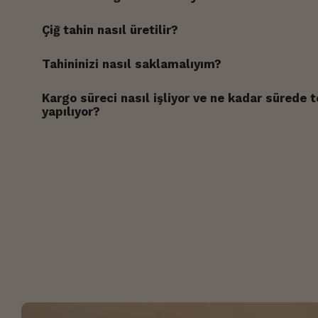
diğer mark
%100 Yerli Susamdan
Çiğ tahin nasıl üretilir?
Tahininizi nasıl saklamalıyım?
serin
kuru
güneş ış
besin değerleri
lezzeti
Kargo süreci nasıl işliyor ve ne kadar sürede 
yapılıyor?
Ürün
bilgisine