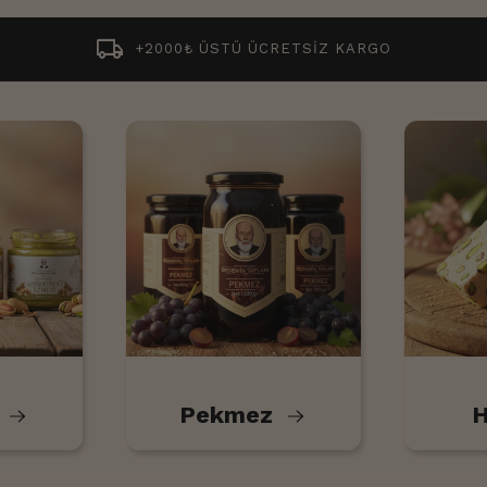
spa
%100 YERLİ ve KATKISIZ
r
Pekmez
H