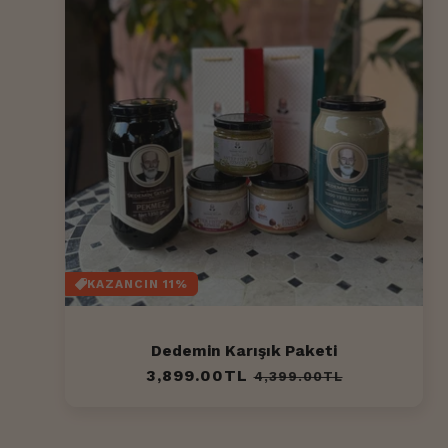
KAZANCIN 11%
Dedemin Karışık Paketi
Normal
3,899.00TL
İndirimli
4,399.00TL
fiyat
fiyat