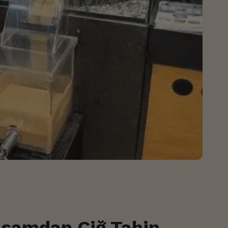
usamdan Çiğ Tahin