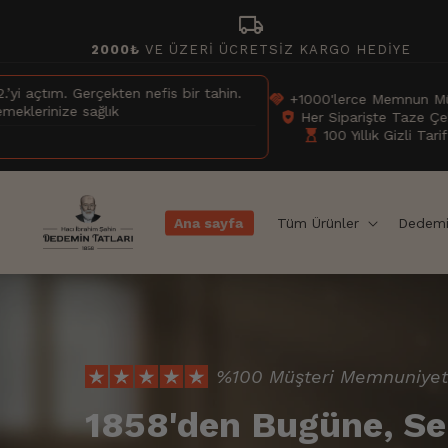
İçeriğe
local_shipping
atla
2000₺
VE ÜZERİ ÜCRETSİZ KARGO HEDİYE
n.
Çok sağlam ambalaj, ürün de
handshake
+1000'lerce Memnun Müşteri
üretim olduğu sürece her z
shield_with_heart
Her Siparişte Taze Çekim
hourglass_top
100 Yıllık Gizli Tarif
Erkan H.
Ana sayfa
Tüm Ürünler
Dedemi
%100 Müşteri Memnuniyet
1858'den Bugüne, Se