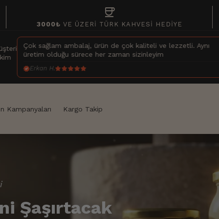
coffee
3000₺
VE ÜZERİ TÜRK KAHVESİ HEDİYE
 çok kaliteli ve lezzetli. Aynı
handshake
+1000'lerce Memnun Müşt
aman sizinleyim
shield_with_heart
Her Siparişte Taze Çek
hourglass_top
100 Yıllık Gizli Tarif
n Kampanyaları
Kargo Takip
i
ni Şaşırtacak