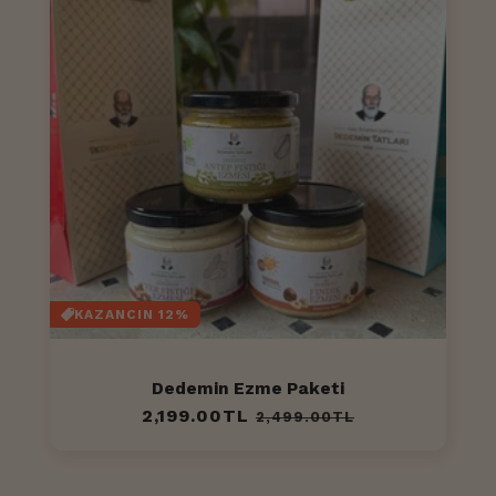
KAZANCIN 12%
Dedemin Ezme Paketi
Normal
2,199.00TL
İndirimli
2,499.00TL
fiyat
fiyat