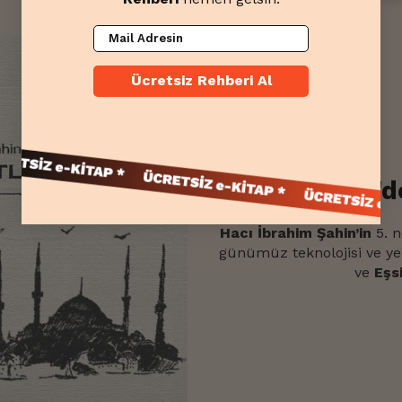
Mail Adresin
Ücretsiz Rehberi Al
1858'
Hacı İbrahim Şahin’in
5. n
günümüz teknolojisi ve ye
ve
Eşs