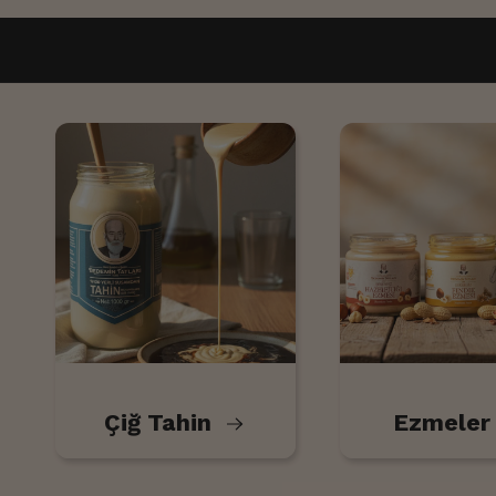
Çiğ Tahin
Ezmele