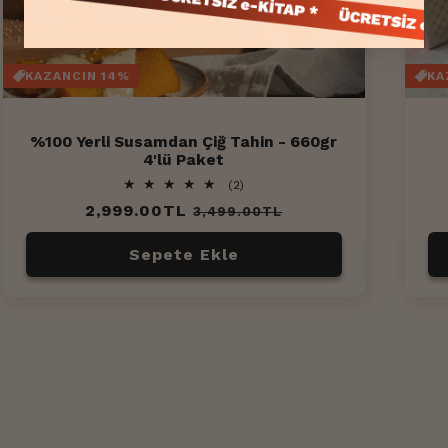
KAZANCIN 14%
KA
%100 Yerli Susamdan Çiğ Tahin - 660gr
4'lü Paket
2
(2)
toplam
Normal
2,999.00TL
İndirimli
3,499.00TL
değerlendirme
fiyat
fiyat
Sepete Ekle