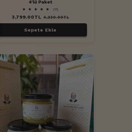
4'lü Paket
11
(11)
toplam
Normal
3,799.00TL
İndirimli
4,320.00TL
değerlendirme
fiyat
fiyat
Sepete Ekle