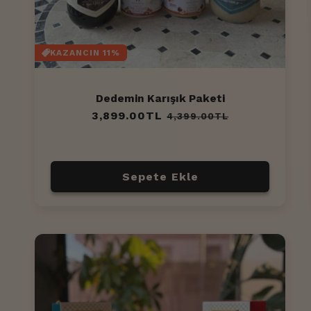
KAZANCIN 11%
Dedemin Karışık Paketi
Normal
3,899.00TL
İndirimli
4,399.00TL
fiyat
fiyat
Sepete Ekle