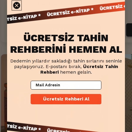
4
(4)
toplam
Normal
499.00TL
İndirimli
569.00TL
değerlendirme
fiyat
fiyat
Sepete Ekle
ÜCRETSİZ TAHİN
REHBERİNİ HEMEN AL
Dedemin yıllardır sakladığı tahin sırlarını seninle
paylaşıyoruz.
E-postanı bırak,
Ücretsiz Tahin
Rehberi
hemen gelsin.
Mail Adresin
Ücretsiz Rehberi Al