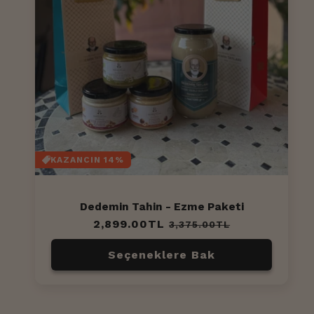
KAZANCIN 14%
Dedemin Tahin - Ezme Paketi
Normal
2,899.00TL
İndirimli
3,375.00TL
fiyat
fiyat
Seçeneklere Bak