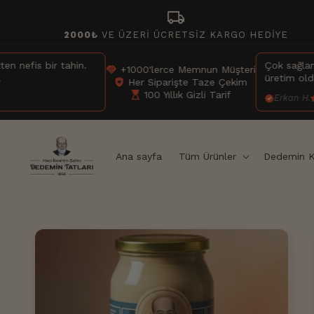
İçeriğe
local_shipping
atla
2000₺
VE ÜZERİ ÜCRETSİZ KARGO HEDİYE
hin.
Çok sağlam ambalaj, ürün d
handshake
+1000'lerce Memnun Müşteri
üretim olduğu sürece her
shield_with_heart
Her Siparişte Taze Çekim
hourglass_top
100 Yıllık Gizli Tarif
Erkan H.
Ana sayfa
Tüm Ürünler
Dedemin K