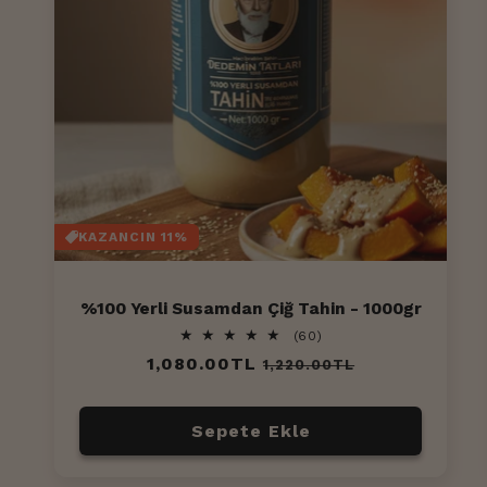
KAZANCIN 11%
%100 Yerli Susamdan Çiğ Tahin - 1000gr
60
(60)
toplam
Normal
1,080.00TL
İndirimli
1,220.00TL
değerlendirme
fiyat
fiyat
Sepete Ekle