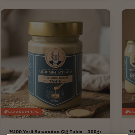
KAZANCIN 12%
KA
%100 Yerli Susamdan Çiğ Tahin - 300gr
%1