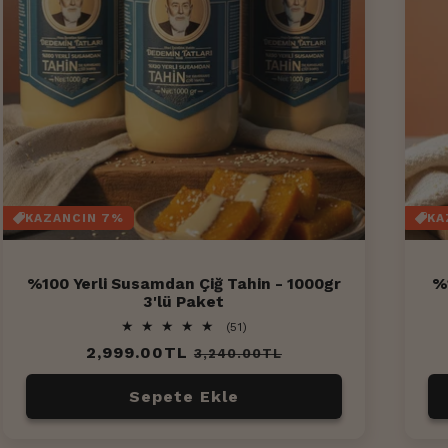
KAZANCIN 7%
KA
%100 Yerli Susamdan Çiğ Tahin - 1000gr
%
3'lü Paket
51
(51)
toplam
Normal
2,999.00TL
İndirimli
3,240.00TL
değerlendirme
fiyat
fiyat
Sepete Ekle