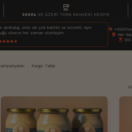
coffee
3000₺
VE ÜZERİ TÜRK KAHVESİ HEDİYE
e çok kaliteli ve lezzetli. Aynı
handshake
+1000'lerce Memnun Müş
 zaman sizinleyim
shield_with_heart
Her Siparişte Taze Çe
hourglass_top
100 Yıllık Gizli Tarif
ampanyaları
Kargo Takip
S