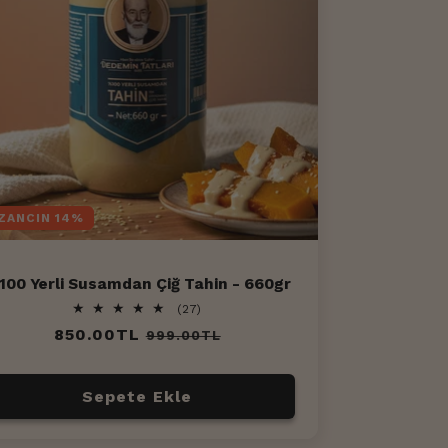
ZANCIN 14%
100 Yerli Susamdan Çiğ Tahin - 660gr
27
(27)
toplam
Normal
850.00TL
İndirimli
999.00TL
değerlendirme
fiyat
fiyat
Sepete Ekle