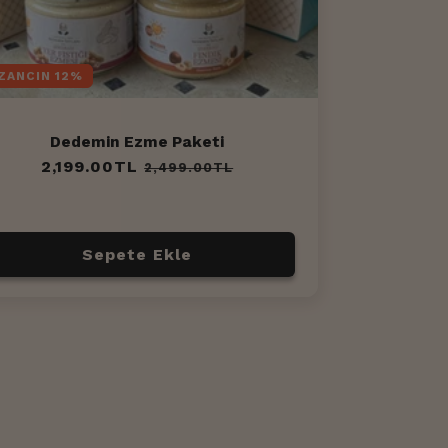
ZANCIN 12%
Dedemin Ezme Paketi
Normal
2,199.00TL
İndirimli
2,499.00TL
fiyat
fiyat
Sepete Ekle