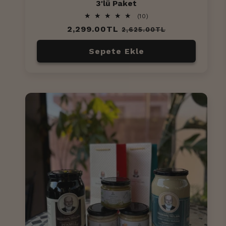
3'lü Paket
10
(10)
toplam
Normal
2,299.00TL
İndirimli
2,625.00TL
değerlendirme
fiyat
fiyat
Sepete Ekle