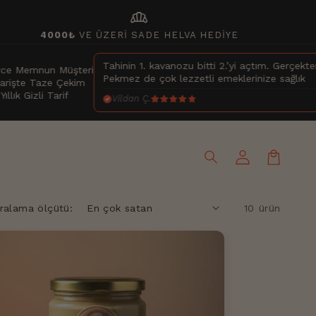
bakery_dining
4000₺
VE ÜZERİ SADE HELVA HEDİYE
Tahinin 1. kavanozu bitti 2.’yi açtım. Gerçekten nefis bir tahin
teri
Pekmez de çok lezzetli emeklerinize sağlık
kim
Vildan Ç.
Oturum
aç
Sepet
ıralama ölçütü:
10 ürün